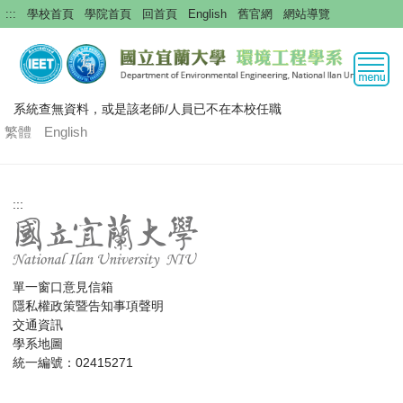
跳
:::
學校首頁
學院首頁
回首頁
English
舊官網
網站導覽
到
主
要
內
容
系統查無資料，或是該老師/人員已不在本校任職
區
繁體
English
:::
單一窗口意見信箱
隱私權政策暨告知事項聲明
交通資訊
學系地圖
統一編號：02415271