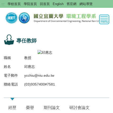
跳
:::
學校首頁
學院首頁
回首頁
English
舊官網
網站導覽
到
主
要
內
容
區
專任教師
職稱
教授
姓名
邱應志
電子郵件
ycchiu@niu.edu.tw
聯絡電話
(03)9357400#7581
經歷
榮譽
期刊論文
研討會論文