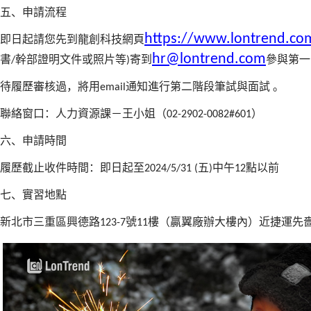
五、申請流程
https://www.lontrend.co
即日起請您先到龍創科技網頁
hr@lontrend.com
書
幹部證明文件或照片等
寄到
參與第一
/
)
待履歷審核過，將用
通知進行第二階段筆試與面試
。
email
聯絡窗口：人力資源課－王小姐（
）
02-2902-0082#601
六、申請時間
履歷截止收件時間：即日起至
五
中午
點以前
2024/5/31 (
)
12
七、實習地點
新北市三重區興德路
號
樓（贏翼廠辦大樓內）近捷運先
123-7
11