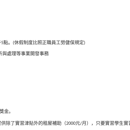
午
點。
休假制度比照正職員工勞健保規定
5
(
)
析與處理等事業開發事務
獎金。
提供除了實習津貼外的租屋補助（
元
月），只要實習學生實
2000
/