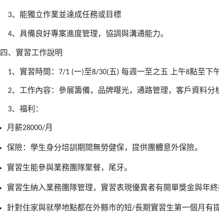
、能獨立作業並達成任務或目標
3
、具備良好專案進度管理，協調與溝通能力。
4
四、實習工作說明
、實習時間：
一
至
五
每週一至之五
上午
點至下
1
7/1 (
)
8/30(
)
8
、工作內容：參展籌備，品牌曝光，通路管理，客戶資料分
2
、福利：
3
月薪
月
28000/
保險：學生身分培訓期間無勞健保，提供團體意外保險。
實習生能參與業務團隊聚餐，尾牙。
實習生納入業務團隊管理，實習表現優異者有開單獎金與年終
針對住家與就學地點都在外縣市的短
長期實習生第一個月有
/