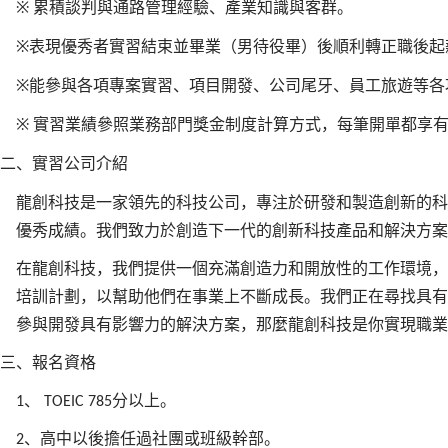
※
累積談判與通路管理經驗、產業知識與客群。
※
表現優秀者實習結束並畢業（男待役畢）後順利轉正職後起
※
能參與各項專案實習、項目開發、公司尾牙、員工旅遊等各
※
實習業績參照業務部門獎金制度計算方式，每筆開單都享
二、實習公司介紹
龍創科技是一家領先的科技公司，專注於研發和製造創新的科
優秀成績。我們致力於創造下一代的創新科技產品和解決方案
在龍創科技，我們提供一個充滿創造力和開放性的工作環境，
培訓計劃，以幫助他們在事業上不斷成長。我們正在尋找具有
參與開發具有影響力的解決方案，那麼龍創科技是你實現職業
三、報名資格
、
分以上。
1
TOEIC 785
、高中以後擔任過社團或班級幹部。
2