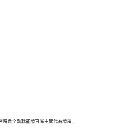
習時數全勤就能請直屬主管代為請領
。