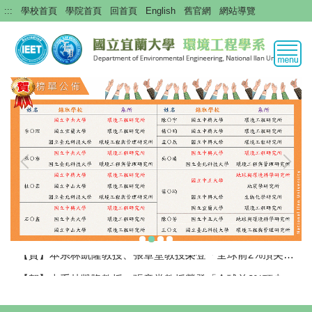
跳
:::
學校首頁
學院首頁
回首頁
English
舊官網
網站導覽
到
主
要
內
容
區
【賀】本系林凱隆教授、張章堂教授榮登「全球前2%頂尖科學家」榜單
【賀】本系林凱隆教授、張章堂教授榮登「全球前2%頂尖科學家」榜單