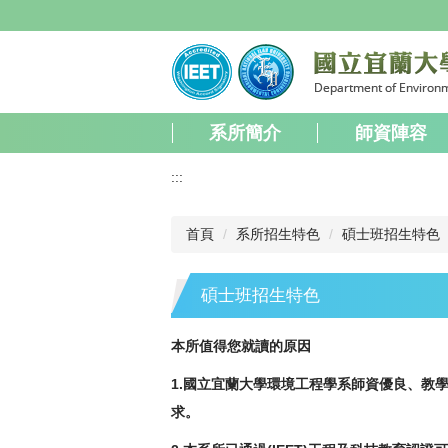
跳
到
主
要
內
容
系所簡介
師資陣容
區
:::
首頁
系所招生特色
碩士班招生特色
碩士班招生特色
本所值得您就讀的原因
1.
國立宜蘭大學環境工程學系師資優良、教
求。