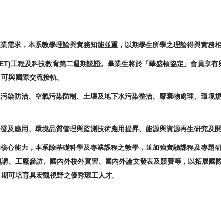
專業需求，本系教學理論與實務知能並重，以期學生所學之理論得與實務
EET)工程及科技教育第二週期認證。畢業生將於「華盛頓協定」會員享
，可與國際交流接軌。
水污染防治、空氣污染防制、土壤及地下水污染整治、廢棄物處理、環境
研發及應用、環境品質管理與監測技術應用提昇、能源與資源再生研究及
之核心能力，本系除基礎科學及專業課程之教學，並加強實驗課程及專題
演講、工廠參訪、國內外校外實習、國內外論文發表及競賽等，以拓展國
，期可培育具宏觀視野之優秀環工人才。