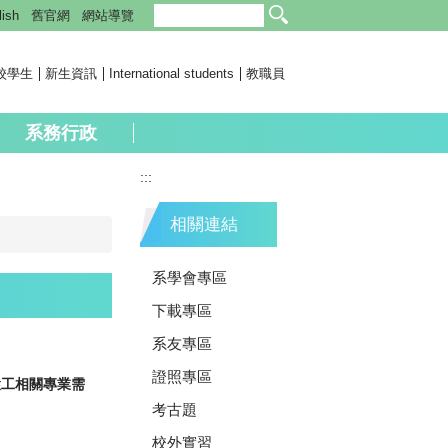
lish
舊官網
網站導覽
校學生
新生資訊
International students
教職員
系務行政
:::
相關連結
系學會專區
下載專區
系友專區
證照專區
環工相關專業需
考古題
校外實習