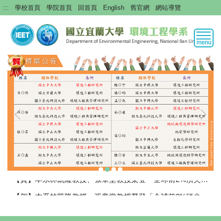
跳
:::
學校首頁
學院首頁
回首頁
English
舊官網
網站導覽
到
主
要
內
容
區
【賀】本系林凱隆教授、張章堂教授榮登「全球前2%頂尖科學家」榜單
【賀】本系林凱隆教授、張章堂教授榮登「全球前2%頂尖科學家」榜單