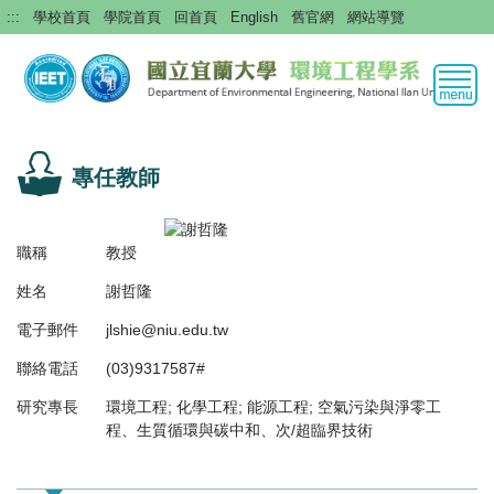
跳
:::
學校首頁
學院首頁
回首頁
English
舊官網
網站導覽
到
主
要
內
容
區
專任教師
職稱
教授
姓名
謝哲隆
電子郵件
jlshie@niu.edu.tw
聯絡電話
(03)9317587#
研究專長
環境工程; 化學工程; 能源工程; 空氣污染與淨零工
程、生質循環與碳中和、次/超臨界技術