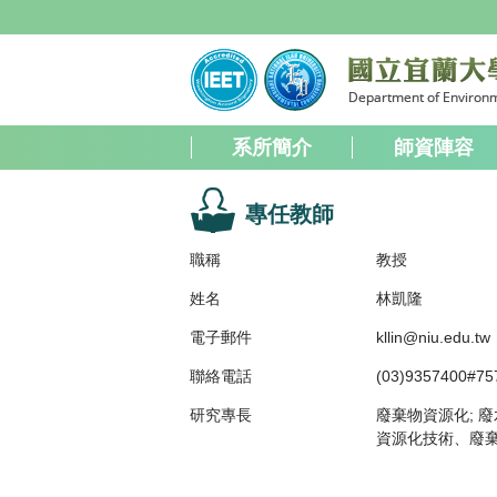
跳
到
主
要
內
容
系所簡介
師資陣容
區
專任教師
職稱
教授
姓名
林凱隆
電子郵件
kllin@niu.edu.tw
聯絡電話
(03)9357400#75
研究專長
廢棄物資源化; 
資源化技術、廢棄