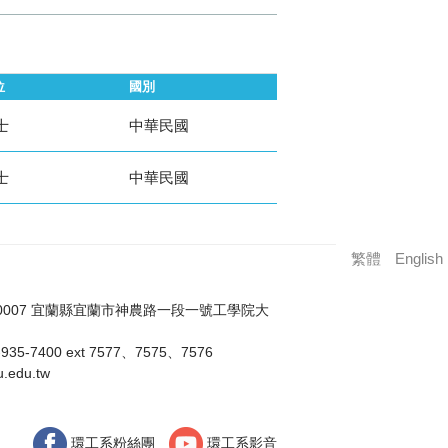
位
國別
士
中華民國
士
中華民國
繁體
English
0007 宜蘭縣宜蘭市神農路一段一號工學院大
35-7400 ext 7577、7575、7576
.edu.tw
環工系粉絲團
環工系影音