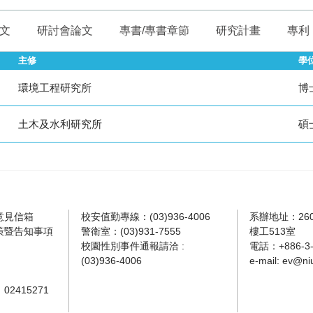
文
研討會論文
專書/專書章節
研究計畫
專利
主修
學
環境工程研究所
博
土木及水利研究所
碩
意見信箱
校安值勤專線：(03)936-4006
系辦地址：26
策暨告知事項
警衛室：(03)931-7555
樓工513室
校園性別事件通報請洽 :
電話：+886-3-9
(03)936-4006
e-mail:
ev@niu
2415271