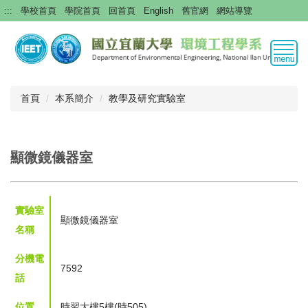
跳
:::
學校首頁
學院首頁
回首頁
English
舊官網
網站導覽
到
主
要
內
容
區
首頁
本系簡介
教學及研究實驗室
顯微鏡儀器室
實驗室
顯微鏡儀器室
名稱
分機電
7592
話
位置
時習大樓5樓(時505)