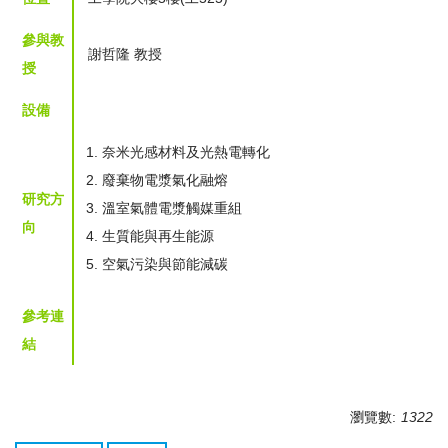
參與教
謝哲隆 教授
授
設備
奈米光感材料及光熱電轉化
廢棄物電漿氣化融熔
研究方
溫室氣體電漿觸媒重組
向
生質能與再生能源
空氣污染與節能減碳
參考連
結
瀏覽數:
1322