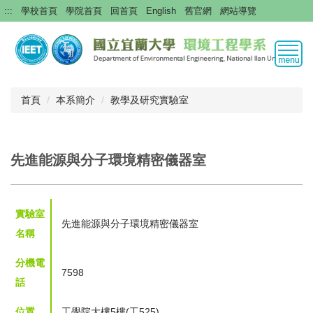
跳
:::
學校首頁
學院首頁
回首頁
English
舊官網
網站導覽
到
主
要
內
容
區
首頁
本系簡介
教學及研究實驗室
先進能源與分子環境精密儀器室
實驗室
先進能源與分子環境精密儀器室
名稱
分機電
7598
話
位置
工學院大樓5樓(工525)