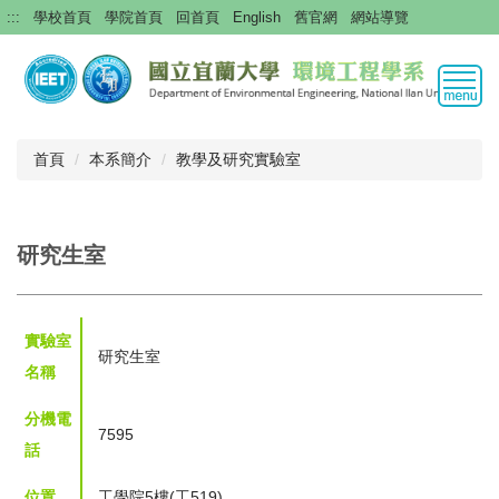
跳
:::
學校首頁
學院首頁
回首頁
English
舊官網
網站導覽
到
主
要
內
容
區
首頁
本系簡介
教學及研究實驗室
研究生室
實驗室
研究生室
名稱
分機電
7595
話
位置
工學院5樓(工519)