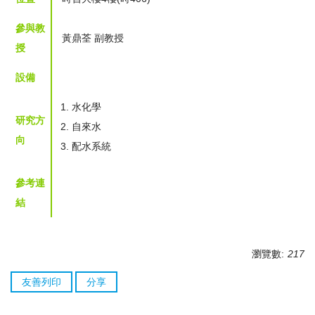
參與教
黃鼎荃 副教授
授
設備
水化學
研究方
自來水
向
配水系統
參考連
結
瀏覽數:
217
友善列印
分享