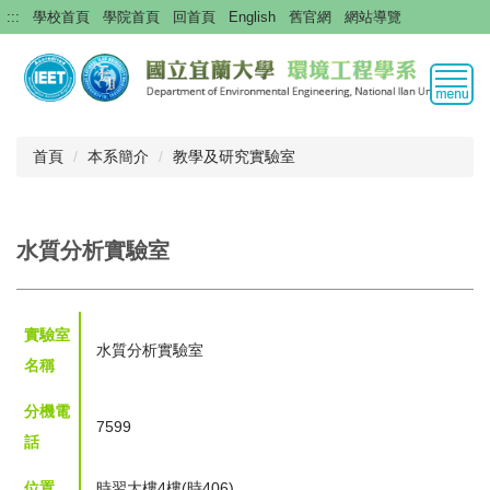
跳
:::
學校首頁
學院首頁
回首頁
English
舊官網
網站導覽
到
主
要
內
容
區
首頁
本系簡介
教學及研究實驗室
水質分析實驗室
實驗室
水質分析實驗室
名稱
分機電
7599
話
位置
時習大樓4樓(時406)