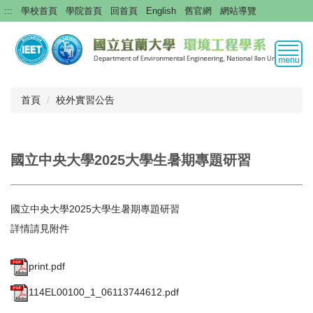
跳
:::
學校首頁
學院首頁
回首頁
English
舊官網
網站導覽
到
主
要
內
容
區
首頁
校外實習公告
國立中央大學2025大學生暑期專題研習
國立中央大學2025大學生暑期專題研習
詳情請見附件
print.pdf
114EL00100_1_06113744612.pdf