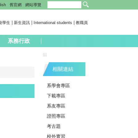
lish
舊官網
網站導覽
校學生
新生資訊
International students
教職員
系務行政
:::
相關連結
系學會專區
下載專區
系友專區
證照專區
考古題
校外實習