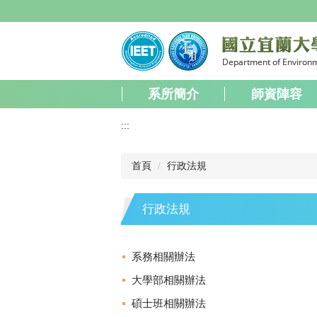
跳
到
主
要
內
容
系所簡介
師資陣容
區
:::
首頁
行政法規
行政法規
系務相關辦法
大學部相關辦法
碩士班相關辦法