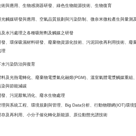
技術與應用、生物感測器研發、綠色生物能源技術、生物復育
與光觸媒研發與應用、空氣品質規劃與污染防制、微奈米微粒產生與量測
污及水污處理之各種吸附劑及觸媒之研發
研發、環保吸濕材料研發、廢棄物資源化技術、污泥回收再利用技術、廢
處理
下水污染防治與復育
材料及光熱電轉化、廢棄物電漿氣化融熔(PGM)、溫室氣體電漿觸媒重組
污染與節能減碳
開發、污泥厭氧消化、廢水生物處理
理與系統工程、環境規劃與管理、Big Data分析、行動物聯網(IOT)環
封存及再利用、小分子催化轉化新能源、原位動態光譜技術