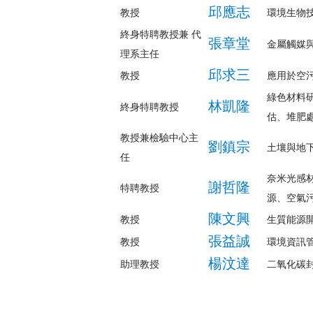
邱應志
教授
環境生物
終身特聘教授兼 代
張章堂
金屬觸媒
理系主任
邱求三
教授
應用於空
綠色材料
林凱隆
終身特聘教授
估、堆肥
教授兼檢驗中心主
劉鎮宗
土壤與地
任
奈米光感
謝哲隆
特聘教授
源、空氣
陳文興
教授
生質能源
張益誠
教授
環境資訊管
楊汶達
助理教授
二氧化碳