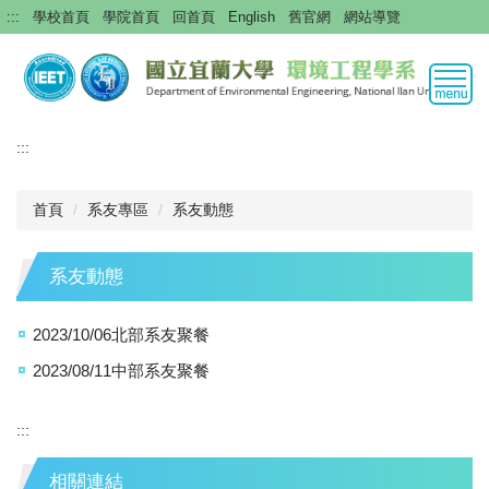
跳
:::
學校首頁
學院首頁
回首頁
English
舊官網
網站導覽
到
主
要
內
容
:::
區
首頁
系友專區
系友動態
系友動態
2023/10/06北部系友聚餐
2023/08/11中部系友聚餐
:::
相關連結