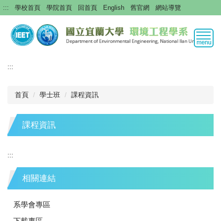
跳
:::
學校首頁
學院首頁
回首頁
English
舊官網
網站導覽
到
主
要
內
容
:::
區
首頁
學士班
課程資訊
課程資訊
:::
相關連結
系學會專區
下載專區