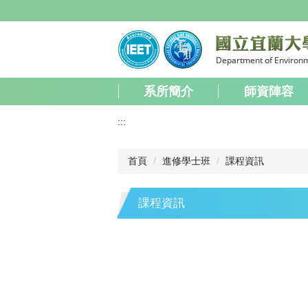
跳
到
主
要
內
容
系所簡介
師資陣容
區
:::
首頁
進修學士班
課程資訊
課程資訊