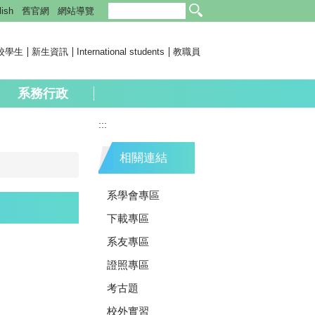
lish
舊官網
網站導覽
校學生
新生資訊
International students
教職員
系務行政
:::
相關連結
系學會專區
下載專區
系友專區
證照專區
考古題
校外實習